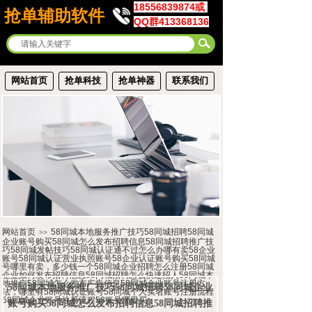
18556839874或
抢单辅助软件
QQ群413368136
网站首页
抢单科技
抢单神器
联系我们
网站首页
58同城本地服务推广技巧58同城招聘58同城
>>
企业账号购买58同城怎么发布招聘信息58同城招聘推广技
巧58同城发帖技巧58同城认证通不过怎么办哪有卖58企业
账号58同城认证营业执照账号58企业认证账号购买58同城
号哪里有卖，多少钱一个58同城企业招聘怎么注册58同城
企业如何发布招聘信息58同城招聘怎么快速招人58同城本
地推广58同城怎么发布广告信息58同城企业账号注册方
58同城本地服务推广技巧58同城招聘58同城企业
法；哪里有58同城认证账号58同城个人实名账号注册流程
58同城企业账号注册流程58账号哪里买
账号购买58同城怎么发布招聘信息58同城招聘推